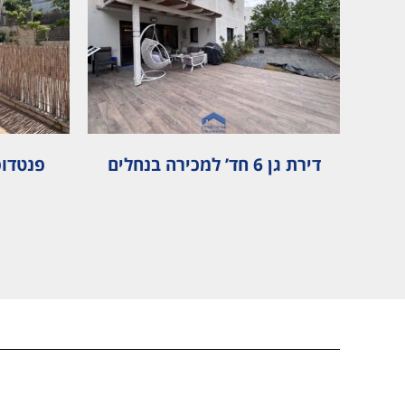
כונת
דירת גן 6 חד’ למכירה בנחלים
פנטדופלקס ג