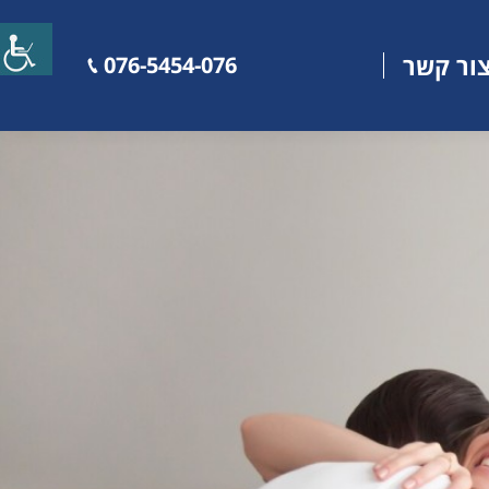
ור קשר
076-5454-076